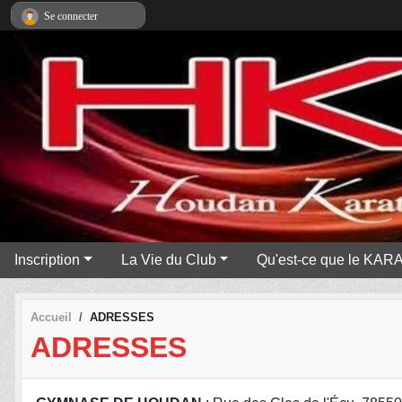
Panneau de gestion des cookies
Se connecter
Inscription
La Vie du Club
Qu'est-ce que le KAR
Accueil
ADRESSES
ADRESSES